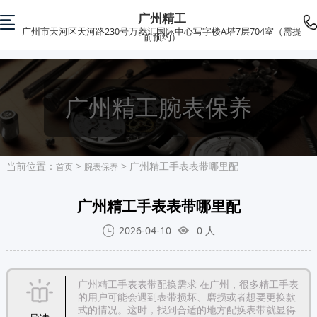
广州精工
广州市天河区天河路230号万菱汇国际中心写字楼A塔7层704室（需提
前预约）
广州精工腕表保养
当前位置：
>
> 广州精工手表表带哪里配
首页
腕表保养
广州精工手表表带哪里配
2026-04-10
0
人
广州精工手表表带配换需求 在广州，很多精工手表
的用户可能会遇到表带损坏、磨损或者想要更换款
式的情况。这时，找到合适的地方配换表带就显得